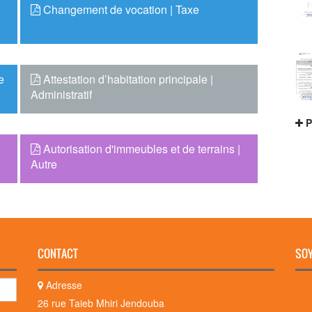
Changement de vocation | Taxe
e
Attestation d’habitation principale |
Administratif
P
Autorisation d'immeubles et de terrains |
Autre
CONTACT
SOY
Adresse
26 rue Taieb Mhiri Jendouba