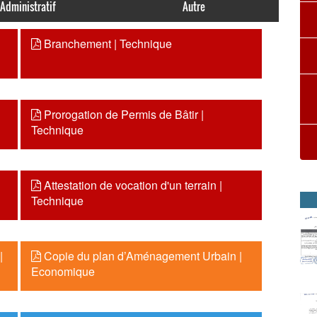
Administratif
Autre
Branchement | Technique
Prorogation de Permis de Bâtir |
Technique
Attestation de vocation d'un terrain |
Technique
|
Copie du plan d’Aménagement Urbain |
Economique