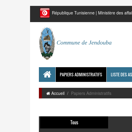
République Tunisienne | Ministère des affai
Commune de Jendouba
PAPIERS ADMINISTRATIFS
LISTE DES A
Accueil
Papiers Administratifs
Tous