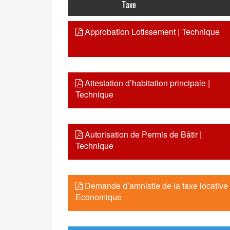
Taxe
Approbation Lotissement | Technique
Attestation d’habitation principale |
Technique
Autorisation de Permis de Bâtir |
Technique
Demande d’amnistie de la taxe locative 
Economique