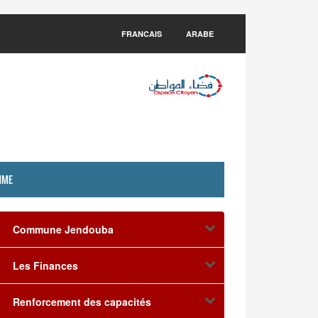
FRANCAIS
ARABE
MME
Commune Jendouba
Les Finances
Renforcement des capacités