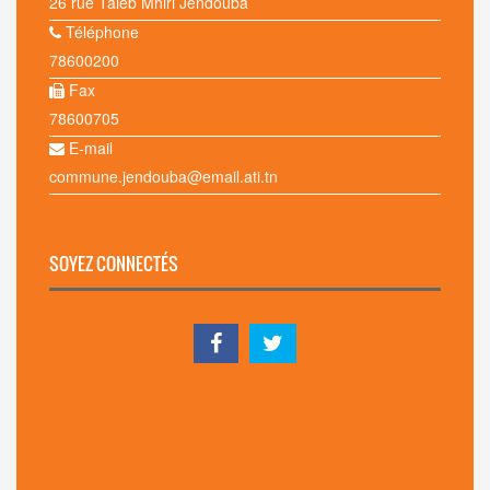
26 rue Taieb Mhiri Jendouba
Téléphone
78600200
Fax
78600705
E-mail
commune.jendouba@email.ati.tn
SOYEZ CONNECTÉS