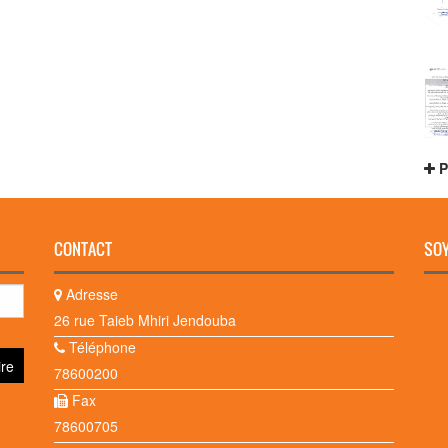
P
CONTACT
SOY
Adresse
26 rue Taieb Mhiri Jendouba
Téléphone
78600200
Fax
78600705