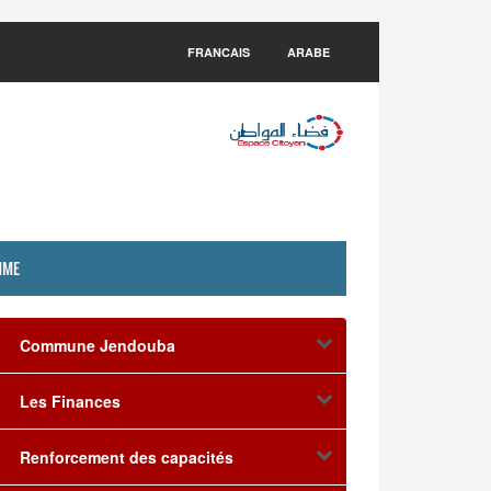
FRANCAIS
ARABE
MME
Commune Jendouba
Les Finances
Renforcement des capacités