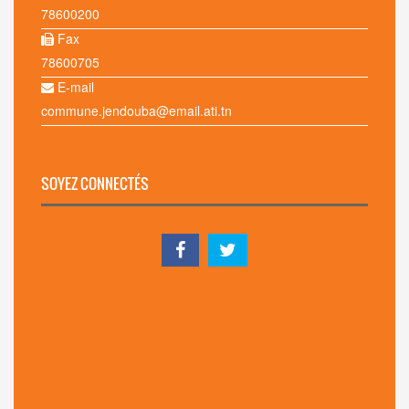
78600200
Fax
78600705
E-mail
commune.jendouba@email.ati.tn
SOYEZ CONNECTÉS