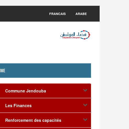
FRANCAIS
ARABE
MME
Commune Jendouba
Les Finances
Renforcement des capacités