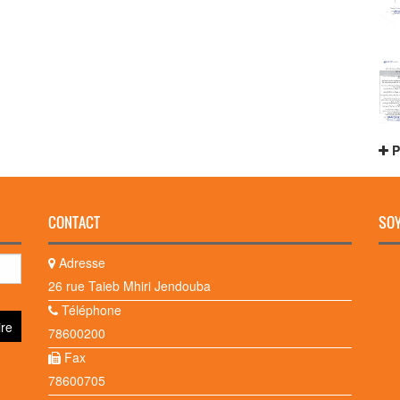
P
CONTACT
SOY
Adresse
26 rue Taieb Mhiri Jendouba
Téléphone
78600200
Fax
78600705