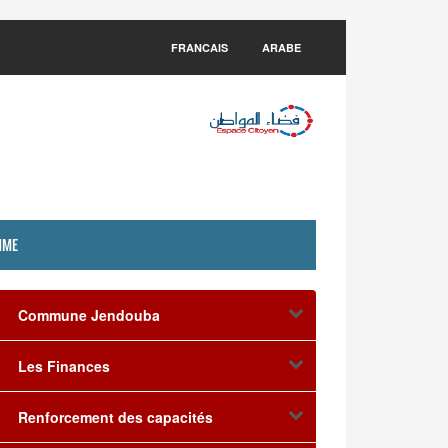
FRANCAIS
ARABE
MME
Commune Jendouba
Les Finances
Renforcement des capacités