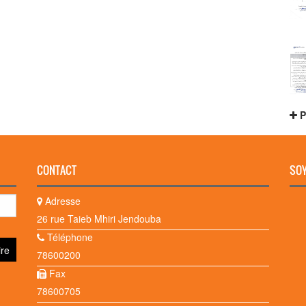
P
CONTACT
SOY
Adresse
26 rue Taieb Mhiri Jendouba
Téléphone
78600200
Fax
78600705